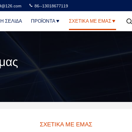
99@126.com
86--13018677119
Ή ΣΕΛΊΔΑ
ΠΡΟΪΌΝΤΑ
ΣΧΕΤΙΚΆ ΜΕ ΕΜΆΣ
 μας
ΣΧΕΤΙΚΆ ΜΕ ΕΜΆΣ