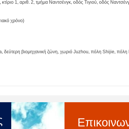
 κτίριο 1, αριθ. 2, τμήμα Ναντσένγκ, οδός Τιγιού, οδός Ναντσέ
ιακό χρόνο)
ua, δεύτερη βιομηχανική ζώνη, χωριό Juzhou, πόλη Shijie, πό
ς
Επικοινων