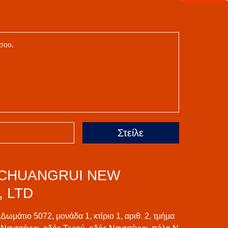
Στείλε
CHUANGRUI NEW
 LTD
Δωμάτιο 5072, μονάδα 1, κτίριο 1, αριθ. 2, τμήμα