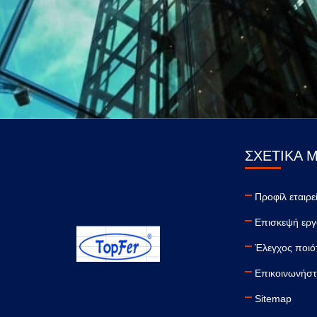
ΣΧΕΤΙΚΆ 
Προφίλ εταιρε
Επισκεψή εργ
Έλεγχος ποιό
Επικοινωνήστ
Sitemap