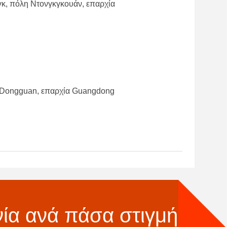
νγκ, πόλη Ντονγκγκουάν, επαρχία
λη Dongguan, επαρχία Guangdong
ία ανά πάσα στιγμή