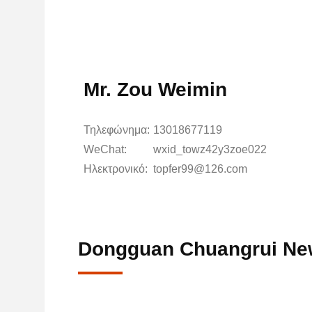
Mr. Zou Weimin
Τηλεφώνημα:
13018677119
WeChat:
wxid_towz42y3zoe022
Ηλεκτρονικό:
topfer99@126.com
Dongguan Chuangrui New