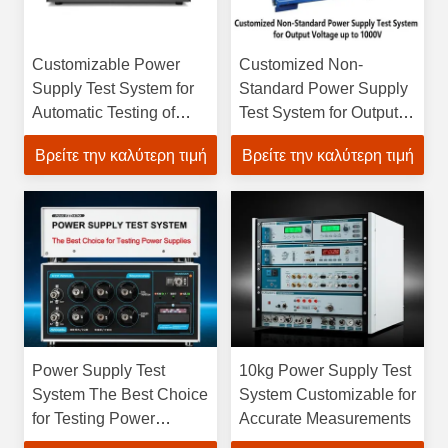
Customizable Power
Customized Non-
Supply Test System for
Standard Power Supply
Automatic Testing of
Test System for Output
Adapter Products Output
Voltage up to 1000V to
Βρείτε την καλύτερη τιμή
Βρείτε την καλύτερη τιμή
Voltage up to 1000V
Meet Customer
Range and More
Requirements
Power Supply Test
10kg Power Supply Test
System The Best Choice
System Customizable for
for Testing Power
Accurate Measurements
Supplies