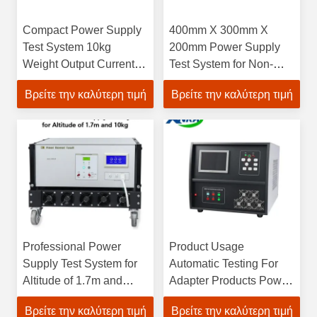
Compact Power Supply
400mm X 300mm X
Test System 10kg
200mm Power Supply
Weight Output Current 0-
Test System for Non-
50A ±0.1% Accuracy
Standard Performance
Βρείτε την καλύτερη τιμή
Βρείτε την καλύτερη τιμή
and Customized Needs
Professional Power
Product Usage
Supply Test System for
Automatic Testing For
Altitude of 1.7m and
Adapter Products Power
10kg
Supply Test System
Βρείτε την καλύτερη τιμή
Βρείτε την καλύτερη τιμή