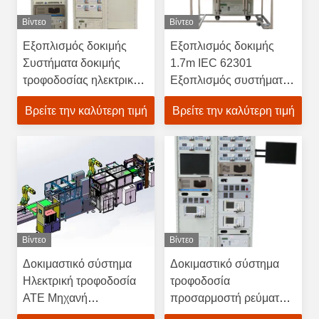
Βίντεο
Βίντεο
Εξοπλισμός δοκιμής
Εξοπλισμός δοκιμής
Συστήματα δοκιμής
1.7m IEC 62301
τροφοδοσίας ηλεκτρικής
Εξοπλισμός συστήματος
ενέργειας
δοκιμής αυτόματης
Βρείτε την καλύτερη τιμή
Βρείτε την καλύτερη τιμή
τροφοδοσίας για PCB
Βίντεο
Βίντεο
Δοκιμαστικό σύστημα
Δοκιμαστικό σύστημα
Ηλεκτρική τροφοδοσία
τροφοδοσία
ATE Μηχανή
προσαρμοστή ρεύματος
δοκιμαστικού
ATE Αυτοματοποιημένο