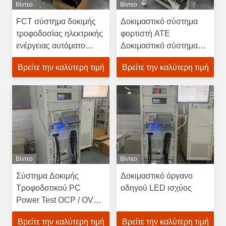
Βίντεο
Βίντεο
FCT σύστημα δοκιμής
Δοκιμαστικό σύστημα
τροφοδοσίας ηλεκτρικής
φορτιστή ATE
ενέργειας αυτόματο
Δοκιμαστικό σύστημα
σύστημα δοκιμής Fct
τροφοδοσίας ηλεκτρικής
Βρείτε την καλύτερη τιμή
Βρείτε την καλύτερη τιμή
δοκιμή τροφοδοσίας
ενέργειας
ηλεκτρικής ενέργειας
Βίντεο
Βίντεο
Σύστημα Δοκιμής
Δοκιμαστικό όργανο
Τροφοδοτικού PC
οδηγού LED ισχύος
Power Test OCP / OVP /
SHORT Μονάδα
Βρείτε την καλύτερη τιμή
Βρείτε την καλύτερη τιμή
Λειτουργικής Δοκιμής