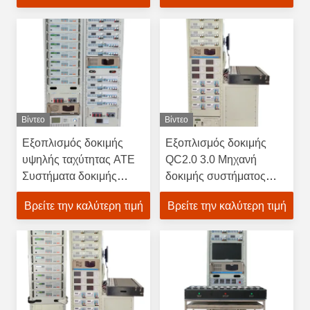
Συστήματος
Βίντεο
Βίντεο
Εξοπλισμός δοκιμής
Εξοπλισμός δοκιμής
υψηλής ταχύτητας ATE
QC2.0 3.0 Μηχανή
Συστήματα δοκιμής
δοκιμής συστήματος
αυτόματης τροφοδοσίας
τροφοδοσίας κινητού
Βρείτε την καλύτερη τιμή
Βρείτε την καλύτερη τιμή
ηλεκτρικής ενέργειας
φορτιστή τύπου C