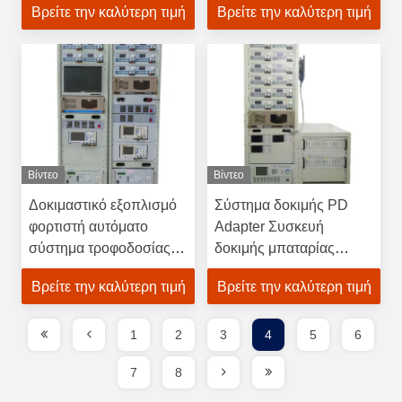
Βρείτε την καλύτερη τιμή
Βρείτε την καλύτερη τιμή
εξοπλισμού
εξοπλισμό δοκιμής
Αυτοματοποιημένη
Άμεση δοκιμή
γραμμή
συναρμολόγησης
Προσαρμοσμένη
Βίντεο
Βίντεο
Δοκιμαστικό εξοπλισμό
Σύστημα δοκιμής PD
φορτιστή αυτόματο
Adapter Συσκευή
σύστημα τροφοδοσίας
δοκιμής μπαταρίας
ηλεκτρικής ενέργειας
μηχανή γρήγορης
Βρείτε την καλύτερη τιμή
Βρείτε την καλύτερη τιμή
φόρτισης ATE
εξοπλισμός
1
2
3
4
5
6
7
8