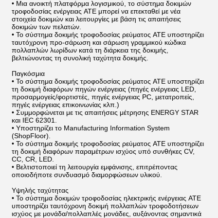
• Μια ανοικτή πλατφόρμα λογισμικού, το σύστημα δοκιμών
τροφοδοσίας ενέργειας ATE μπορεί να επεκταθεί με νέα
στοιχεία δοκιμών και λειτουργίες με βάση τις απαιτήσεις
δοκιμών των πελατών.
• Το σύστημα δοκιμής τροφοδοσίας ρεύματος ATE υποστηρίζει
ταυτόχρονη προ-σάρωση και σάρωση γραμμικού κώδικα
πολλαπλών λωρίδων κατά τη διάρκεια της δοκιμής,
βελτιώνοντας τη συνολική ταχύτητα δοκιμής.
Παγκόσμια
• Το σύστημα δοκιμής τροφοδοσίας ρεύματος ATE υποστηρίζει
τη δοκιμή διαφόρων πηγών ενέργειας (πηγές ενέργειας LED,
προσαρμογείς/φορτιστές, πηγές ενέργειας PC, μετατροπείς,
πηγές ενέργειας επικοινωνίας κλπ.)
• Συμμορφώνεται με τις απαιτήσεις μέτρησης ENERGY STAR
και IEC 62301.
• Υποστηρίζει το Manufacturing Information System
(ShopFloor).
• Το σύστημα δοκιμής τροφοδοσίας ρεύματος ATE υποστηρίζει
τη δοκιμή διαφόρων παραμέτρων ισχύος υπό συνθήκες CV,
CC, CR, LED.
• Βελτιστοποιεί τη λειτουργία εμφάνισης, επιτρέποντας
οποιοδήποτε συνδυασμό διαμορφώσεων υλικού.
Υψηλής ταχύτητας
• Το σύστημα δοκιμών τροφοδοσίας ηλεκτρικής ενέργειας ATE
υποστηρίζει ταυτόχρονη δοκιμή πολλαπλών τροφοδοτήσεων
ισχύος με μονάδα/πολλαπλές μονάδες, αυξάνοντας σημαντικά