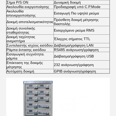
Σήμα P/S ON
Δυναμική δοκιμή
Ακολουθία ενεργοποίησης
Προδιαγραφή υπό C.P.Mode
Ακολουθία
Εισαγωγή Πιο υψηλό ρεύμα
απενεργοποίησης
Πρόσθετη δοκιμή μέτρησης
Δοκιμή αποτελεσματικότητας
διαστολής
Δοκιμή συνολικής
Εισερχόμενο ρεύμα RMS
σταθερότητας
Δοκιμή ταχύτητας
Έλεγχος σήματος TTL
ανεμιστήρα
Συντελεστής ισχύος εισόδου
Διάβασμα/γράφηση LAN
Ράμπα έντασης εισόδου
RS485 ανάγνωση/γράφηση
Εισαγωγική συχνότητα.
Διάβασμα/γράφηση USB
ράμπα
Επέκταση της δοκιμής
232 ανάγνωση/γράφηση
μέτρησης
Αυτόματη δοκιμή
GPIB ανάγνωση/γράφηση