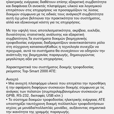
ηλεκτρικής ενέργειας διαθέτουν επίσης εξαιρετική συμβατότητα
και διαφάνεια.Οι ανοικτές πλατφόρμες υλικού και λογισμικού
επιτρέπουν στις επιχειρήσεις να προσαρμόζουν τις λύσεις
δοκιμών σύμφωνα με τις ειδικές τους ανάγκεςΗ συμβατότητα
αυτή όχι μόνο βελτιώνει την πρακτικότητα του συστήματος,
αλλά και εξοικονομεί κόστη για τις επιχειρήσεις.
Με την υψηλή τους αποτελεσματικότητα, ακρίβεια, ευελιξία,
δυνατότητες στατιστικής ανάλυσης και εξαιρετική
συμβατότητα,Τα συστήματα δοκιμών βιομηχανικής
τροφοδοσίας ενέργειας διαδραματίζουν αναντικατάστατο ρόλο
στη σύγχρονη κατασκευήΚαθώς η τεχνολογία συνεχίζει να
προχωρά, αυτά τα συστήματα θα συνεχίσουν να οδηγούν την
ανάπτυξη της βιομηχανίας παραγωγής, δημιουργώντας
μεγαλύτερη αξία για τις επιχειρήσεις.
Χαρακτηριστικά του συστήματος δοκιμής τροφοδοσίας
ρεύματος Top-Smart 2000 ATE:
Ανοιχτό
• Μια ανοιχτή πλατφόρμα υλικού που επιτρέπει την προσθήκη
ή την αφαίρεση διαφόρων συσκευών δοκιμής σύμφωνα με τις
ανάγκες των πελατών (συμπεριλαμβανομένων συσκευών με
GPIB, RS-232, διεπαφές USB κλπ.)
• Το σύστημα δοκιμών τροφοδοσίας ηλεκτρικής ενέργειας ATE
υποστηρίζει ταυτόχρονη δοκιμή πολλαπλών τροφοδοτήσεων
ισχύος με μονάδα/πολλαπλές μονάδες, αυξάνοντας σημαντικά
την ικανότητα της γραμμής παραγωγής.