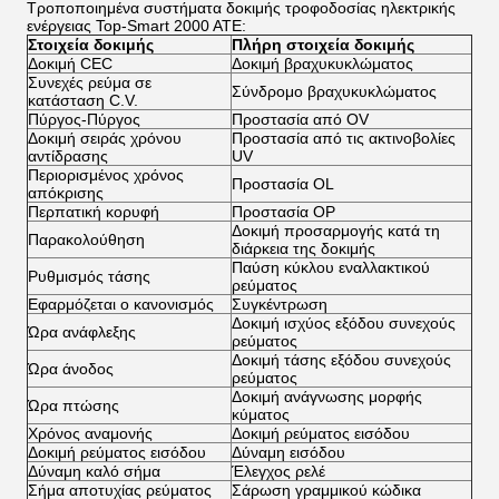
Τροποποιημένα συστήματα δοκιμής τροφοδοσίας ηλεκτρικής
ενέργειας Top-Smart 2000 ATE:
Στοιχεία δοκιμής
Πλήρη στοιχεία δοκιμής
Δοκιμή CEC
Δοκιμή βραχυκυκλώματος
Συνεχές ρεύμα σε
Σύνδρομο βραχυκυκλώματος
κατάσταση C.V.
Πύργος-Πύργος
Προστασία από OV
Δοκιμή σειράς χρόνου
Προστασία από τις ακτινοβολίες
αντίδρασης
UV
Περιορισμένος χρόνος
Προστασία OL
απόκρισης
Περπατική κορυφή
Προστασία OP
Δοκιμή προσαρμογής κατά τη
Παρακολούθηση
διάρκεια της δοκιμής
Παύση κύκλου εναλλακτικού
Ρυθμισμός τάσης
ρεύματος
Εφαρμόζεται ο κανονισμός
Συγκέντρωση
Δοκιμή ισχύος εξόδου συνεχούς
Ώρα ανάφλεξης
ρεύματος
Δοκιμή τάσης εξόδου συνεχούς
Ώρα άνοδος
ρεύματος
Δοκιμή ανάγνωσης μορφής
Ώρα πτώσης
κύματος
Χρόνος αναμονής
Δοκιμή ρεύματος εισόδου
Δοκιμή ρεύματος εισόδου
Δύναμη εισόδου
Δύναμη καλό σήμα
Έλεγχος ρελέ
Σήμα αποτυχίας ρεύματος
Σάρωση γραμμικού κώδικα