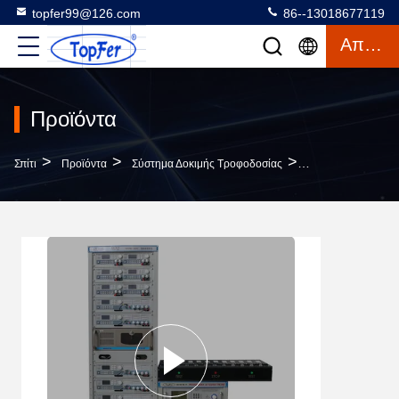
topfer99@126.com
86--13018677119
Απόσπασμα
Προϊόντα
>
>
>
Σπίτι
Προϊόντα
Σύστημα Δοκιμής Τροφοδοσίας
Εξοπλισμός Δοκιμ