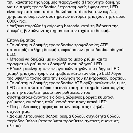
την ικανότητα της γραμμής παραγωγής.(Η ταχύτητα δοκιμής
για τις πηγές τροφοδοσίας / προσαρμογείς / φορτιστές LED
είναι περισσότερο από το διπλάσιο από εκείνη των ευρέως
χρησιμοποιούμενων συστημάτων αυτόματης ισχύος της σειράς
6000- Ναι.
• Διεξάγει παράλληλη σάρωση barcode κατά τη διάρκεια της
δοκιμής, βελτιώνοντας σημαντικά την ταχύτητα δοκιμής.
Επαγγελματίας
• Το σύστημα δοκιμής τροφοδοσίας τροφοδοσίας ATE
υποστηρίζει πλήρη δοκιμή τροφοδοσιών τροφοδοσίας οδηγού
LED.
• Μπορεί να διαβάζει με ακρίβεια το μέσο ρεύμα και το
πραγματικό ρεύμα του δοκιμαζόμενου οδηγού LED.
• Εύκολη εκκίνηση των ενεργειακών πηγών του οδηγού LED
χαμηλής ισχύος χωρίς να τραβάτε κάτω τον οδηγό LED λόγω
της υψηλής τάσης από την εκκίνηση του ηλεκτρονικού φορτίου.
• Το σύστημα δοκιμής τροφοδοσίας ATE ορίζει ρεαλιστικές τιμές
LED στο κατώτατο όριο και αντίσταση του σημείου λειτουργίας
μετά την ανάφλεξη μέσω των ρυθμίσεων του
συστήματος,κάνοντας τις δοκιμαζόμενες μορφές κυμάτων
ρεύματος και τάσης πολύ κοντά στα πραγματικά LED.
• Πιο ρεαλιστικές μορφές κυμάτων ρεύματος υψηλής
συχνότητας.
• Δοκιμή λειτουργίας θολού: ρεύμα θολού, συχνότητα θολού,
περίοδος θολού (απαιτούνται πρόσθετες σχετικές συσκευές
υλικού).