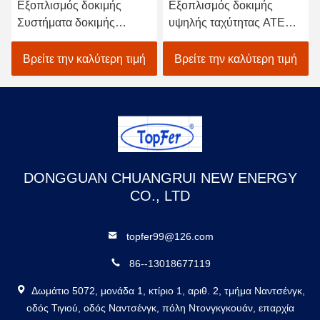
Εξοπλισμός δοκιμής
Εξοπλισμός δοκιμής
Συστήματα δοκιμής
υψηλής ταχύτητας ATE
τροφοδοσίας ηλεκτρικής
Συστήματα δοκιμής
ενέργειας
αυτόματης τροφοδοσίας
Βρείτε την καλύτερη τιμή
Βρείτε την καλύτερη τιμή
ηλεκτρικής ενέργειας
DONGGUAN CHUANGRUI NEW ENERGY
CO., LTD
topfer99@126.com
86--13018677119
Δωμάτιο 5072, μονάδα 1, κτίριο 1, αριθ. 2, τμήμα Ναντσένγκ,
οδός Τιγιού, οδός Ναντσένγκ, πόλη Ντονγκγκουάν, επαρχία