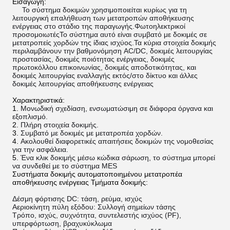
Εισαγωγή:
Το σύστημα δοκιμών χρησιμοποιείται κυρίως για τη
λειτουργική επαλήθευση των μετατροπών αποθήκευσης
ενέργειας στο στάδιο της παραγωγής.Φωτοηλεκτρικοί
προσομοιωτέςΤο σύστημα αυτό είναι συμβατό με δοκιμές σε
μετατροπείς χορδών της ίδιας ισχύος.Τα κύρια στοιχεία δοκιμής
περιλαμβάνουν την βαθμονόμηση AC/DC, δοκιμές λειτουργίας
προστασίας, δοκιμές ποιότητας ενέργειας, δοκιμές
πρωτοκόλλου επικοινωνίας, δοκιμές αποδοτικότητας, και
δοκιμές λειτουργίας εναλλαγής εκτός/στο δίκτυο και άλλες
δοκιμές λειτουργίας αποθήκευσης ενέργειας
Χαρακτηριστικά:
Μονωδική σχεδίαση, ενσωματώσιμη σε διάφορα όργανα και
εξοπλισμό.
Πλήρη στοιχεία δοκιμής.
Συμβατό με δοκιμές με μετατροπέα χορδών.
Ακολουθεί διαφορετικές απαιτήσεις δοκιμών της νομοθεσίας
για την ασφάλεια.
Ένα κλικ δοκιμής μέσω κώδικα σάρωση, το σύστημα μπορεί
να συνδεθεί με το σύστημα MES
Συστήματα δοκιμής αυτοματοποιημένου μετατροπέα
αποθήκευσης ενέργειας Τμήματα δοκιμής:
Δέσμη φόρτισης DC: τάση, ρεύμα, ισχύς
Αεριοκίνητη πύλη εξόδου: Συλλογή σημείων τάσης
Τρόπο, ισχύς, συχνότητα, συντελεστής ισχύος (PF),
υπερφόρτωση, βραχυκύκλωμα