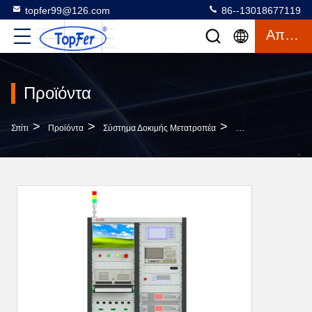
topfer99@126.com
86--13018677119
Απόσπασμα
Προϊόντα
>
>
>
Σπίτι
Προϊόντα
Σύστημα Δοκιμής Μετατροπέα
ODM Αυτοματοποιημ