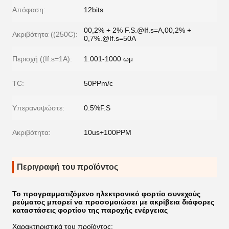
Απόφαση:
12bits
00,2% + 2% F.S.@If.s=A,00,2% +
Ακριβότητα ((250C):
0,7%.@If.s=50A
Περιοχή ((If.s=1A):
1.001-1000 ωμ
TC:
50PPm/c
Υπερανυψώστε:
0.5%F.S
Ακριβότητα:
10us+100PPM
Περιγραφή του προϊόντος
Το προγραμματιζόμενο ηλεκτρονικό φορτίο συνεχούς
ρεύματος μπορεί να προσομοιώσει με ακρίβεια διάφορες
καταστάσεις φορτίου της παροχής ενέργειας
Χαρακτηριστικά του προϊόντος: