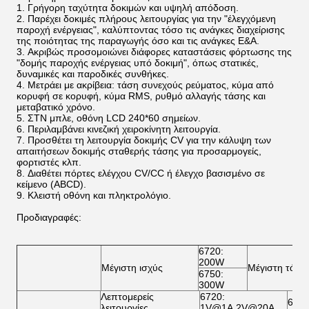
Γρήγορη ταχύτητα δοκιμών και υψηλή απόδοση.
Παρέχει δοκιμές πλήρους λειτουργίας για την "έλεγχόμενη
παροχή ενέργειας", καλύπτοντας τόσο τις ανάγκες διαχείρισης
της ποιότητας της παραγωγής όσο και τις ανάγκες Ε&Α.
Ακριβώς προσομοιώνει διάφορες καταστάσεις φόρτωσης της
"δομής παροχής ενέργειας υπό δοκιμή", όπως στατικές,
δυναμικές και παροδικές συνθήκες.
Μετράει με ακρίβεια: τάση συνεχούς ρεύματος, κύμα από
κορυφή σε κορυφή, κύμα RMS, ρυθμό αλλαγής τάσης και
μεταβατικό χρόνο.
ΣΤΝ μπλε, οθόνη LCD 240*60 σημείων.
Περιλαμβάνει κινεζική χειροκίνητη λειτουργία.
Προσθέτει τη λειτουργία δοκιμής CV για την κάλυψη των
απαιτήσεων δοκιμής σταθερής τάσης για προσαρμογείς,
φορτιστές κλπ.
Διαθέτει πόρτες ελέγχου CV/CC ή έλεγχο βασισμένο σε
κείμενο (ABCD).
Κλειστή οθόνη και πληκτρολόγιο.
Προδιαγραφές:
6720:
200W
Μέγιστη ισχύς
Μέγιστη τάση
6750:
300W
Λεπτομερείς
6720:
675
λειτουργίες
1V@1A,2V@20A