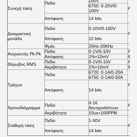
100V
Πεδίο
6750: 0-20V/0-
Συνεχή τάση
Ακρι
100V
Απόφαση
14 bits
Πεδίο
0-10V/0-100V
Ακρι
Δοκιμαστική
μονάδα
Απόφαση
12 bits
Φρέκ.
25Hz-20KHz
Πεδίο
0-1V/0-10V
Ακρι
Ανιχνευτής Pk-Pk
Απόφαση
1%+10mV
Φρέκ
Πεδίο
0-1V/0-10V
Από
Θόρυβος RMS
Ακριβότητα
1%+10mV
Φρέκ
6720: 0-1A/0-20A
Πεδίο
6750: 0-1A/0-50A
Τρέχων
Ακρι
Απόφαση
14 bits
0-16
Πεδίο
Από
Χρονοδιάγραμμα
δευτερολέπτων
Ακριβότητα
10us+100PPM
Πεδίο
1-50V
Σταθερή τάση
Ακρι
Απόφαση
14 bits