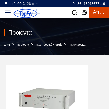
topfer99@126.com
86--13018677119
Απόσπασμα
Προϊόντα
>
>
>
Σπίτι
Προϊόντα
Ηλεκτρονικό Φορτίο
Ηλεκτρονικό Φορτίο Προγραμματισμού Συνεχούς Ρεύματος Υψηλής Ισχύος 200W 100V