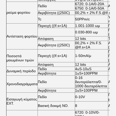
6720: 0-1A/0-20A
Πεδίο
Από
6750: 0-1A/0-50A
ρεύμα φορτίου
Ακριβότητα ((250C)
00,2% + 2% F.S.@If.s=A
Υπερ
Tc
50PPm/c
πίεσ
Περιοχή ((If.s=1A)
1.001-1000 ωμ
Πεδί
Περι
0.030-800 ωμ
(αν.
Αντίσταση φορτίου
Απόφαση
12 bits
Tc
00,2% + 2% F.S.
Ακρι
Ακριβότητα ((250C)
@If.s=1A
((25
Πεδί
Περιοχή ((If.s=1A)
1-50mA/μ
Ποσοστά
Περι
μειωμένων τιμών
(αν.
Απόφαση
12 bits
Ακρι
Πεδίο
4uS-10uS
Από
Δυναμική περίοδο
Ακριβότητα
1uS+100PPM
0-16
Πεδίο
δευτερόλεπτα/0-
Από
Χρονοδιαγράμματα
1000 δευτερόλεπτα
Ακριβότητα
1uS+100PPM
Ποσ
Πεδίο
0-10V
μετ
Εισαγωγή κύματος
EXT.
Βασική δοκιμή NO.
8
Ακρι
6720: 0-10V/0-