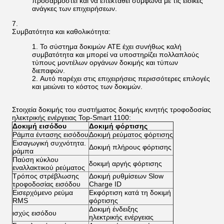
προσαρμοστεί και να επεκταθεί σύμφωνα με τις ειδικές
ανάγκες των επιχειρήσεων.
Συμβατότητα και καθολικότητα:
Το σύστημα δοκιμών ATE έχει συνήθως καλή
συμβατότητα και μπορεί να υποστηρίζει πολλαπλούς
τύπους μοντέλων οργάνων δοκιμής και τύπων
διεπαφών.
Αυτό παρέχει στις επιχειρήσεις περισσότερες επιλογές
και μειώνει το κόστος των δοκιμών.
Στοιχεία δοκιμής του συστήματος δοκιμής κινητής τροφοδοσίας
ηλεκτρικής ενέργειας Top-Smart 1100:
Δοκιμή εισόδου
Δοκιμή φόρτισης
Ράμπα έντασης εισόδου
Δοκιμή ρεύματος φόρτισης
Εισαγωγική συχνότητα.
Δοκιμή πλήρους φόρτισης
ράμπα
Παύση κύκλου
δοκιμή αργής φόρτισης
εναλλακτικού ρεύματος
Τρόπος στρέβλωσης
Δοκιμή ρυθμίσεων Slow
τροφοδοσίας εισόδου
Charge ID
Εισερχόμενο ρεύμα
Εκφόρτιση κατά τη δοκιμή
RMS
φόρτισης
Δοκιμή ένδειξης
ισχύς εισόδου
ηλεκτρικής ενέργειας