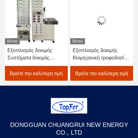
Βίντεο
Βίντεο
Εξοπλισμός δοκιμής
Εξοπλισμός δοκιμής
Συστήματα δοκιμής
Βιομηχανική τροφοδοσία
τροφοδοσίας ηλεκτρικής
ATE Εξοπλισμός LED
ενέργειας
Driver Συστήματα δοκιμής
Βρείτε την καλύτερη τιμή
Βρείτε την καλύτερη τιμή
τροφοδοσίας
DONGGUAN CHUANGRUI NEW ENERGY
CO., LTD