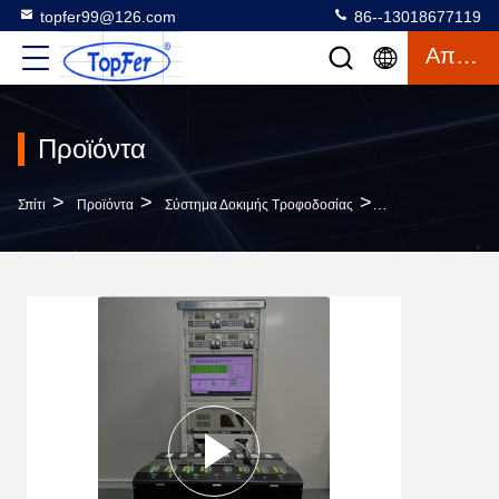
topfer99@126.com
86--13018677119
Απόσπασμα
Προϊόντα
>
>
>
Σπίτι
Προϊόντα
Σύστημα Δοκιμής Τροφοδοσίας
Σύστημα Δοκιμών 