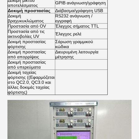
Δοκιμή μικτού
GPIB ανάγνωση/γράφηση
αποτελέσματος
Δοκιμή προστασίας
Διάβασμα/γράφηση USB
Δοκιμή
RS232 ανάγνωση /
βραχυκυκλώματος
εγγραφή
Προστασία από OV
Έλεγχος σήματος TTL
Προστασία από τις
Έλεγχος ρελέ
ακτινοβολίες UV
Δοκιμή προστασίας
Σάρωση γραμμικού
φόρτισης
κώδικα
Δοκιμή προστασίας
Διευρυμένη λειτουργία
από απορρίψεις
μέτρησης
Δοκιμή προστασίας
από υπερεύματα
Δοκιμή ταχείας
φόρτισης ((Εφαρμόζεται
στο QC2.0, QC3.0 και
άλλες δοκιμές ταχείας
φόρτισης)