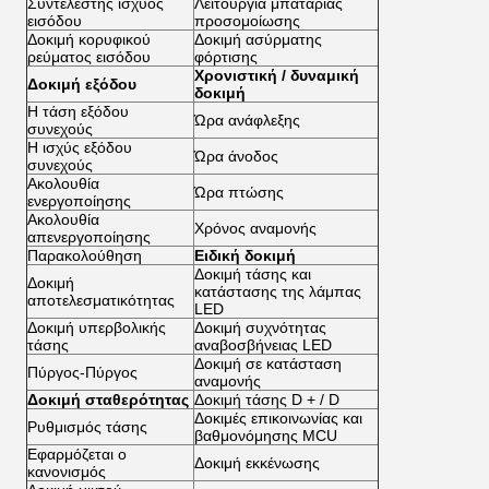
Συντελεστής ισχύος
Λειτουργία μπαταρίας
εισόδου
προσομοίωσης
Δοκιμή κορυφικού
Δοκιμή ασύρματης
ρεύματος εισόδου
φόρτισης
Χρονιστική / δυναμική
Δοκιμή εξόδου
δοκιμή
Η τάση εξόδου
Ώρα ανάφλεξης
συνεχούς
Η ισχύς εξόδου
Ώρα άνοδος
συνεχούς
Ακολουθία
Ώρα πτώσης
ενεργοποίησης
Ακολουθία
Χρόνος αναμονής
απενεργοποίησης
Παρακολούθηση
Ειδική δοκιμή
Δοκιμή τάσης και
Δοκιμή
κατάστασης της λάμπας
αποτελεσματικότητας
LED
Δοκιμή υπερβολικής
Δοκιμή συχνότητας
τάσης
αναβοσβήνειας LED
Δοκιμή σε κατάσταση
Πύργος-Πύργος
αναμονής
Δοκιμή σταθερότητας
Δοκιμή τάσης D + / D
Δοκιμές επικοινωνίας και
Ρυθμισμός τάσης
βαθμονόμησης MCU
Εφαρμόζεται ο
Δοκιμή εκκένωσης
κανονισμός